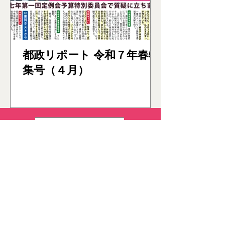
都政リポート 令和７年春特
集号（４月）
東京都議会議員（葛飾
）
区
選出