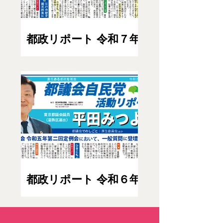
都政リポート 令和７年
新春特集号(１月）
都政リポート 令和６年
夏特集号