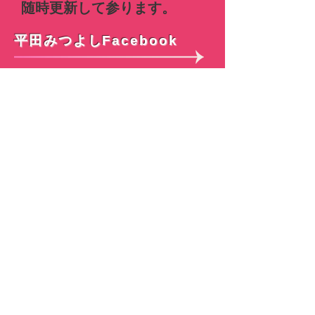
随時更新して参ります。
平田みつよしFacebook
経歴／プロフィール
昭和48年9月16日生まれ。
実家は立石駅通り商店街の「和菓子ひらた」
東邦大学付属東邦中・高、早稲田大学教育学
部卒業。
民間企業勤務を経て、衆議院議員桜田義孝
(元東京五輪大臣)秘書
衆議院議員早川忠孝(元東京弁護士会副会長)
秘書